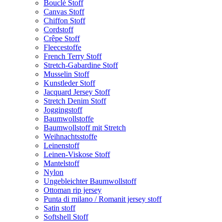
Bouclé Stoff
Canvas Stoff
Chiffon Stoff
Cordstoff
Crêpe Stoff
Fleecestoffe
French Terry Stoff
Stretch-Gabardine Stoff
Musselin Stoff
Kunstleder Stoff
Jacquard Jersey Stoff
Stretch Denim Stoff
Joggingstoff
Baumwollstoffe
Baumwollstoff mit Stretch
Weihnachtsstoffe
Leinenstoff
Leinen-Viskose Stoff
Mantelstoff
Nylon
Ungebleichter Baumwollstoff
Ottoman rip jersey
Punta di milano / Romanit jersey stoff
Satin stoff
Softshell Stoff