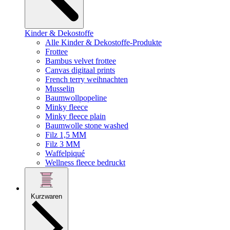
Kinder & Dekostoffe
Alle Kinder & Dekostoffe-Produkte
Frottee
Bambus velvet frottee
Canvas digitaal prints
French terry weihnachten
Musselin
Baumwollpopeline
Minky fleece
Minky fleece plain
Baumwolle stone washed
Filz 1,5 MM
Filz 3 MM
Waffelpiqué
Wellness fleece bedruckt
Kurzwaren