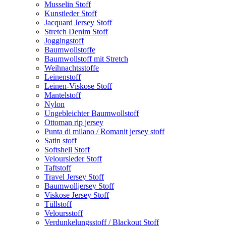
Musselin Stoff
Kunstleder Stoff
Jacquard Jersey Stoff
Stretch Denim Stoff
Joggingstoff
Baumwollstoffe
Baumwollstoff mit Stretch
Weihnachtsstoffe
Leinenstoff
Leinen-Viskose Stoff
Mantelstoff
Nylon
Ungebleichter Baumwollstoff
Ottoman rip jersey
Punta di milano / Romanit jersey stoff
Satin stoff
Softshell Stoff
Veloursleder Stoff
Taftstoff
Travel Jersey Stoff
Baumwolljersey Stoff
Viskose Jersey Stoff
Tüllstoff
Veloursstoff
Verdunkelungsstoff / Blackout Stoff