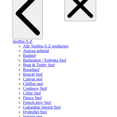
Stoffen A-Z
Alle Stoffen A-Z producten
Angora gebreid
Badstof
Burlington / Terlenka Stof
Bont & Teddy Stof
Boordstof
Bouclé Stof
Canvas stof
Chiffon stof
Corduroy Stof
Crêpe Stof
Fleece Stof
French terry Stof
Gabardine Stretch Stof
Hydrofiel Stof
Imitatie leer