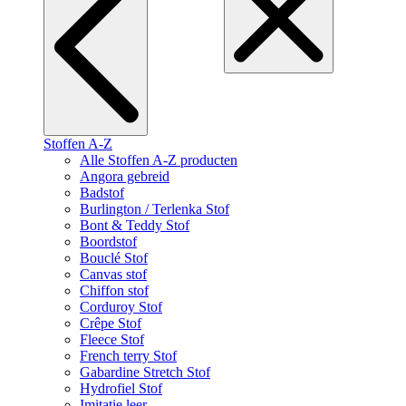
Stoffen A-Z
Alle Stoffen A-Z producten
Angora gebreid
Badstof
Burlington / Terlenka Stof
Bont & Teddy Stof
Boordstof
Bouclé Stof
Canvas stof
Chiffon stof
Corduroy Stof
Crêpe Stof
Fleece Stof
French terry Stof
Gabardine Stretch Stof
Hydrofiel Stof
Imitatie leer