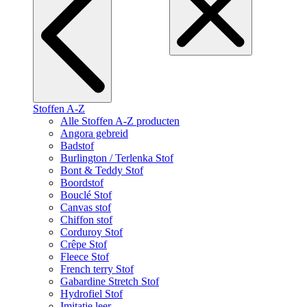
Stoffen A-Z
Alle Stoffen A-Z producten
Angora gebreid
Badstof
Burlington / Terlenka Stof
Bont & Teddy Stof
Boordstof
Bouclé Stof
Canvas stof
Chiffon stof
Corduroy Stof
Crêpe Stof
Fleece Stof
French terry Stof
Gabardine Stretch Stof
Hydrofiel Stof
Imitatie leer