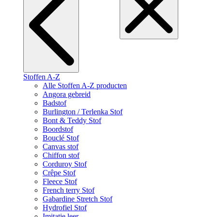
Stoffen A-Z
Alle Stoffen A-Z producten
Angora gebreid
Badstof
Burlington / Terlenka Stof
Bont & Teddy Stof
Boordstof
Bouclé Stof
Canvas stof
Chiffon stof
Corduroy Stof
Crêpe Stof
Fleece Stof
French terry Stof
Gabardine Stretch Stof
Hydrofiel Stof
Imitatie leer