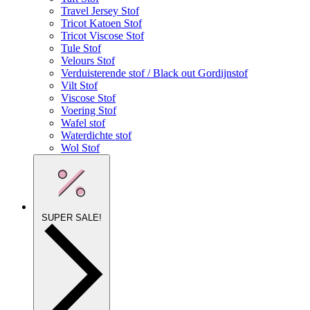
Travel Jersey Stof
Tricot Katoen Stof
Tricot Viscose Stof
Tule Stof
Velours Stof
Verduisterende stof / Black out Gordijnstof
Vilt Stof
Viscose Stof
Voering Stof
Wafel stof
Waterdichte stof
Wol Stof
SUPER SALE!