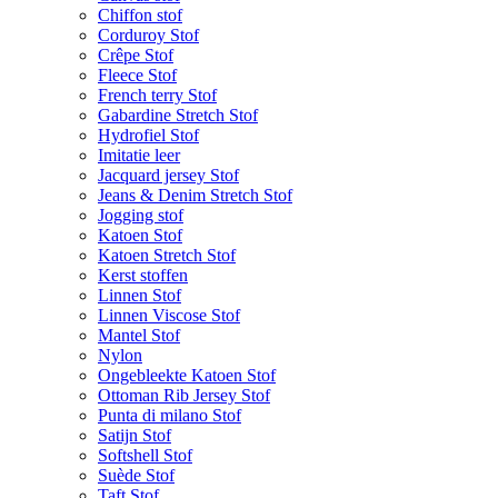
Chiffon stof
Corduroy Stof
Crêpe Stof
Fleece Stof
French terry Stof
Gabardine Stretch Stof
Hydrofiel Stof
Imitatie leer
Jacquard jersey Stof
Jeans & Denim Stretch Stof
Jogging stof
Katoen Stof
Katoen Stretch Stof
Kerst stoffen
Linnen Stof
Linnen Viscose Stof
Mantel Stof
Nylon
Ongebleekte Katoen Stof
Ottoman Rib Jersey Stof
Punta di milano Stof
Satijn Stof
Softshell Stof
Suède Stof
Taft Stof