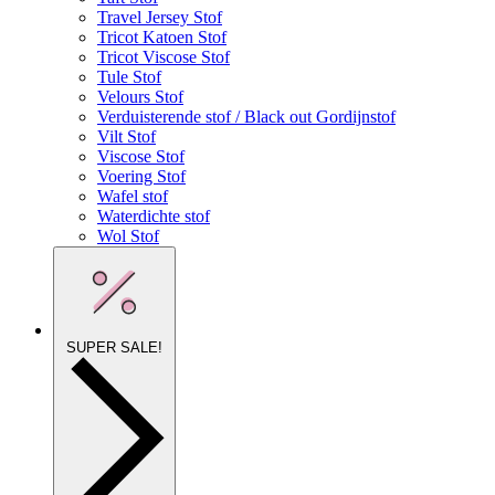
Travel Jersey Stof
Tricot Katoen Stof
Tricot Viscose Stof
Tule Stof
Velours Stof
Verduisterende stof / Black out Gordijnstof
Vilt Stof
Viscose Stof
Voering Stof
Wafel stof
Waterdichte stof
Wol Stof
SUPER SALE!