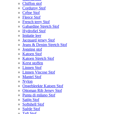
Chiffon stof
Corduroy Stof
Crêpe Stof
Fleece Stof
French terry Stof
Gabardine Stretch Stof
Hydrofiel Stof
Imitatie leer
Jacquard jersey Stof
Jeans & Denim Stretch Stof
Jogging stof
Katoen Stof
Katoen Stretch Stof
Kerst stoffen
Linnen Stof
Linnen Viscose Stof
Mantel Stof
Nylon
Ongebleekte Katoen Stof
Ottoman Rib Jersey Stof
Punta di milano Stof
Satijn Stof
Softshell Stof
Suède Stof
Taft Stof