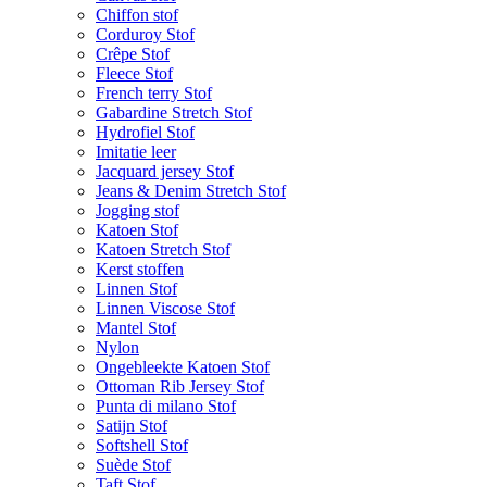
Chiffon stof
Corduroy Stof
Crêpe Stof
Fleece Stof
French terry Stof
Gabardine Stretch Stof
Hydrofiel Stof
Imitatie leer
Jacquard jersey Stof
Jeans & Denim Stretch Stof
Jogging stof
Katoen Stof
Katoen Stretch Stof
Kerst stoffen
Linnen Stof
Linnen Viscose Stof
Mantel Stof
Nylon
Ongebleekte Katoen Stof
Ottoman Rib Jersey Stof
Punta di milano Stof
Satijn Stof
Softshell Stof
Suède Stof
Taft Stof