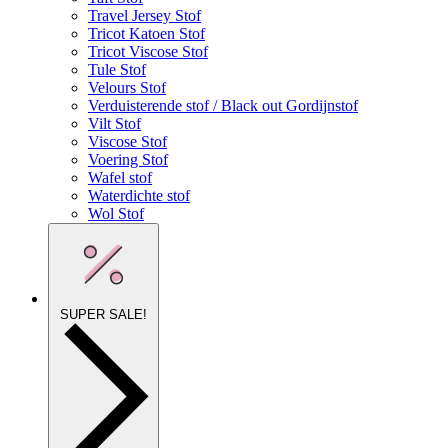
Travel Jersey Stof
Tricot Katoen Stof
Tricot Viscose Stof
Tule Stof
Velours Stof
Verduisterende stof / Black out Gordijnstof
Vilt Stof
Viscose Stof
Voering Stof
Wafel stof
Waterdichte stof
Wol Stof
SUPER SALE!