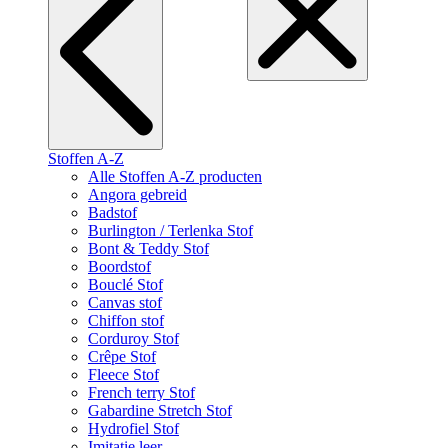
Stoffen A-Z
Alle Stoffen A-Z producten
Angora gebreid
Badstof
Burlington / Terlenka Stof
Bont & Teddy Stof
Boordstof
Bouclé Stof
Canvas stof
Chiffon stof
Corduroy Stof
Crêpe Stof
Fleece Stof
French terry Stof
Gabardine Stretch Stof
Hydrofiel Stof
Imitatie leer