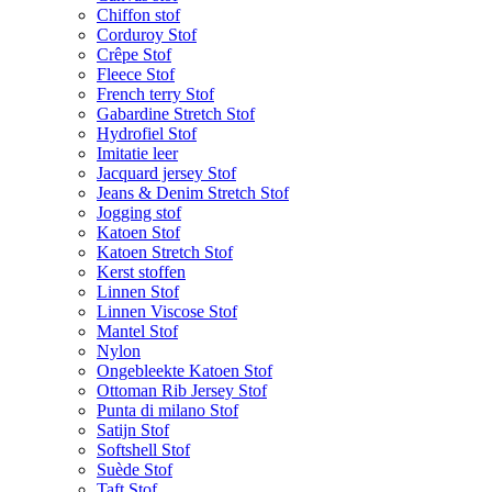
Chiffon stof
Corduroy Stof
Crêpe Stof
Fleece Stof
French terry Stof
Gabardine Stretch Stof
Hydrofiel Stof
Imitatie leer
Jacquard jersey Stof
Jeans & Denim Stretch Stof
Jogging stof
Katoen Stof
Katoen Stretch Stof
Kerst stoffen
Linnen Stof
Linnen Viscose Stof
Mantel Stof
Nylon
Ongebleekte Katoen Stof
Ottoman Rib Jersey Stof
Punta di milano Stof
Satijn Stof
Softshell Stof
Suède Stof
Taft Stof