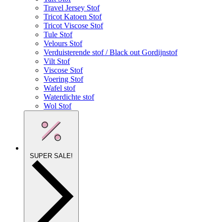
Travel Jersey Stof
Tricot Katoen Stof
Tricot Viscose Stof
Tule Stof
Velours Stof
Verduisterende stof / Black out Gordijnstof
Vilt Stof
Viscose Stof
Voering Stof
Wafel stof
Waterdichte stof
Wol Stof
SUPER SALE!