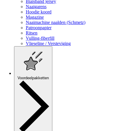
Biaisband jersey
Naaigarens
Hoodie koord
Magazine
Naaimachine naalden (Schmetz)
Patroonpapier
Ritsen
Vulling-fiberfill
Vlieseline / Versteviging
Voordeelpakketten