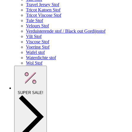
Travel Jersey Stof
Tricot Katoen Stof
Tricot Viscose Stof
Tule Stof
Velours Stof
Verduisterende stof / Black out Gordijnstof
Vilt Stof
Viscose Stof
Voering Stof
Wafel stof
Waterdichte stof
Wol Stof
SUPER SALE!