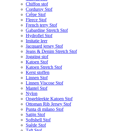
Chiffon stof
Corduroy Stof
Crêpe Stof
Fleece Stof
French terry Stof
Gabardine Stretch Stof
Hydrofiel Stof
Imitatie leer
Jacquard jersey Stof
Jeans & Denim Stretch Stof
Jogging stof
Katoen Stof
Katoen Stretch Stof
Kerst stoffen
Linnen Stof
Linnen Viscose Stof
Mantel Stof
Nylon
Ongebleekte Katoen Stof
Ottoman Rib Jersey Stof
Punta di milano Stof
Satijn Stof
Softshell Stof
Suède Stof
Taft Stof