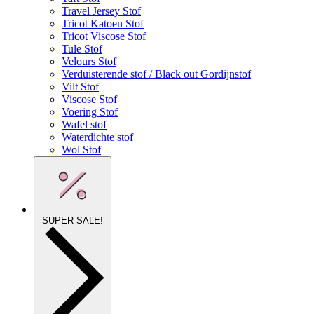
Travel Jersey Stof
Tricot Katoen Stof
Tricot Viscose Stof
Tule Stof
Velours Stof
Verduisterende stof / Black out Gordijnstof
Vilt Stof
Viscose Stof
Voering Stof
Wafel stof
Waterdichte stof
Wol Stof
SUPER SALE!