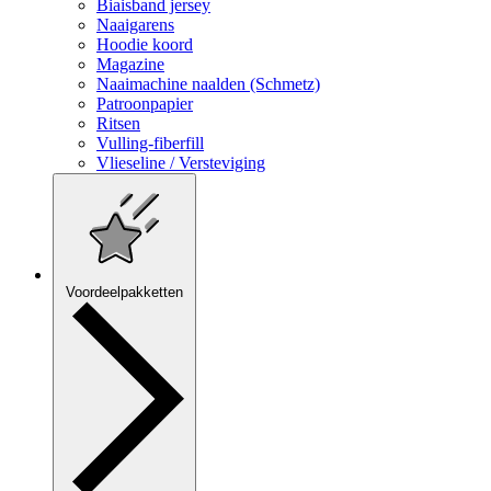
Biaisband jersey
Naaigarens
Hoodie koord
Magazine
Naaimachine naalden (Schmetz)
Patroonpapier
Ritsen
Vulling-fiberfill
Vlieseline / Versteviging
Voordeelpakketten