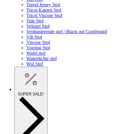
Travel Jersey Stof
Tricot Katoen Stof
Tricot Viscose Stof
Tule Stof
Velours Stof
Verduisterende stof / Black out Gordijnstof
Vilt Stof
Viscose Stof
Voering Stof
Wafel stof
Waterdichte stof
Wol Stof
SUPER SALE!