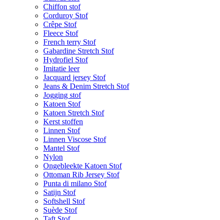
Chiffon stof
Corduroy Stof
Crêpe Stof
Fleece Stof
French terry Stof
Gabardine Stretch Stof
Hydrofiel Stof
Imitatie leer
Jacquard jersey Stof
Jeans & Denim Stretch Stof
Jogging stof
Katoen Stof
Katoen Stretch Stof
Kerst stoffen
Linnen Stof
Linnen Viscose Stof
Mantel Stof
Nylon
Ongebleekte Katoen Stof
Ottoman Rib Jersey Stof
Punta di milano Stof
Satijn Stof
Softshell Stof
Suède Stof
Taft Stof