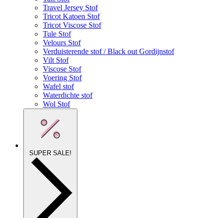
Travel Jersey Stof
Tricot Katoen Stof
Tricot Viscose Stof
Tule Stof
Velours Stof
Verduisterende stof / Black out Gordijnstof
Vilt Stof
Viscose Stof
Voering Stof
Wafel stof
Waterdichte stof
Wol Stof
SUPER SALE!