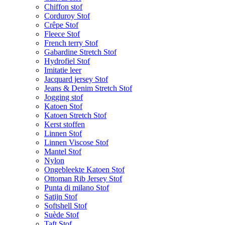
Chiffon stof
Corduroy Stof
Crêpe Stof
Fleece Stof
French terry Stof
Gabardine Stretch Stof
Hydrofiel Stof
Imitatie leer
Jacquard jersey Stof
Jeans & Denim Stretch Stof
Jogging stof
Katoen Stof
Katoen Stretch Stof
Kerst stoffen
Linnen Stof
Linnen Viscose Stof
Mantel Stof
Nylon
Ongebleekte Katoen Stof
Ottoman Rib Jersey Stof
Punta di milano Stof
Satijn Stof
Softshell Stof
Suède Stof
Taft Stof