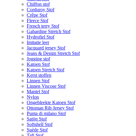
Chiffon stof
Corduroy Stof
Crêpe Stof
Fleece Stof
French terry Stof
Gabardine Stretch Stof
Hydrofiel Stof
Imitatie leer
Jacquard jersey Stof
Jeans & Denim Stretch Stof
Jogging stof
Katoen Stof
Katoen Stretch Stof
Kerst stoffen
Linnen Stof
Linnen Viscose Stof
Mantel Stof
Nylon
Ongebleekte Katoen Stof
Ottoman Rib Jersey Stof
Punta di milano Stof
Satijn Stof
Softshell Stof
Suède Stof
Taft Stof