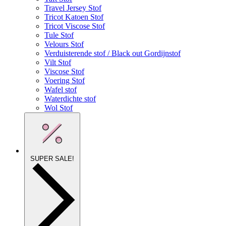
Travel Jersey Stof
Tricot Katoen Stof
Tricot Viscose Stof
Tule Stof
Velours Stof
Verduisterende stof / Black out Gordijnstof
Vilt Stof
Viscose Stof
Voering Stof
Wafel stof
Waterdichte stof
Wol Stof
SUPER SALE!