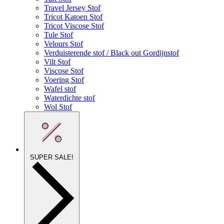
Travel Jersey Stof
Tricot Katoen Stof
Tricot Viscose Stof
Tule Stof
Velours Stof
Verduisterende stof / Black out Gordijnstof
Vilt Stof
Viscose Stof
Voering Stof
Wafel stof
Waterdichte stof
Wol Stof
SUPER SALE!