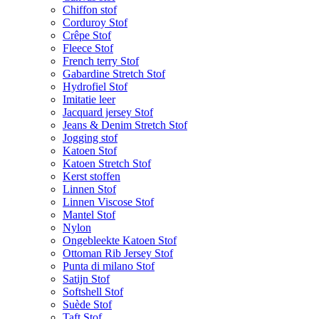
Chiffon stof
Corduroy Stof
Crêpe Stof
Fleece Stof
French terry Stof
Gabardine Stretch Stof
Hydrofiel Stof
Imitatie leer
Jacquard jersey Stof
Jeans & Denim Stretch Stof
Jogging stof
Katoen Stof
Katoen Stretch Stof
Kerst stoffen
Linnen Stof
Linnen Viscose Stof
Mantel Stof
Nylon
Ongebleekte Katoen Stof
Ottoman Rib Jersey Stof
Punta di milano Stof
Satijn Stof
Softshell Stof
Suède Stof
Taft Stof