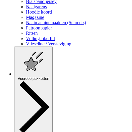
Biaisband jersey
Naaigarens
Hoodie koord
Magazine
Naaimachine naalden (Schmetz)
Patroonpapier
Ritsen
Vulling-fiberfill
Vlieseline / Versteviging
Voordeelpakketten