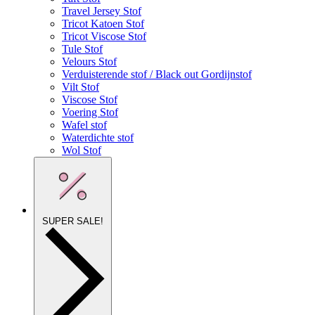
Travel Jersey Stof
Tricot Katoen Stof
Tricot Viscose Stof
Tule Stof
Velours Stof
Verduisterende stof / Black out Gordijnstof
Vilt Stof
Viscose Stof
Voering Stof
Wafel stof
Waterdichte stof
Wol Stof
SUPER SALE!