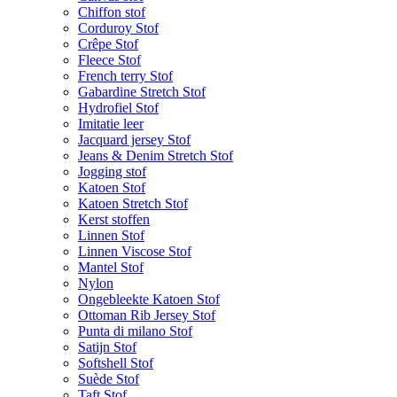
Chiffon stof
Corduroy Stof
Crêpe Stof
Fleece Stof
French terry Stof
Gabardine Stretch Stof
Hydrofiel Stof
Imitatie leer
Jacquard jersey Stof
Jeans & Denim Stretch Stof
Jogging stof
Katoen Stof
Katoen Stretch Stof
Kerst stoffen
Linnen Stof
Linnen Viscose Stof
Mantel Stof
Nylon
Ongebleekte Katoen Stof
Ottoman Rib Jersey Stof
Punta di milano Stof
Satijn Stof
Softshell Stof
Suède Stof
Taft Stof