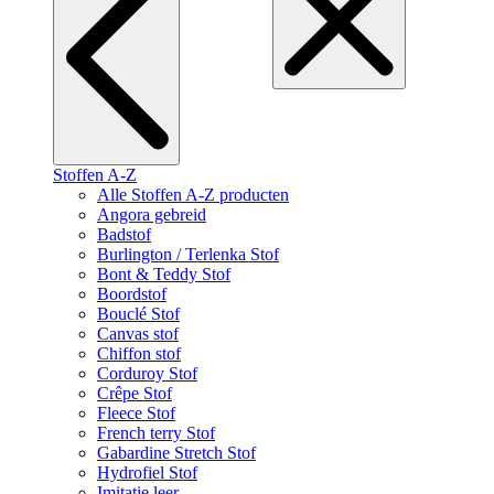
Stoffen A-Z
Alle Stoffen A-Z producten
Angora gebreid
Badstof
Burlington / Terlenka Stof
Bont & Teddy Stof
Boordstof
Bouclé Stof
Canvas stof
Chiffon stof
Corduroy Stof
Crêpe Stof
Fleece Stof
French terry Stof
Gabardine Stretch Stof
Hydrofiel Stof
Imitatie leer