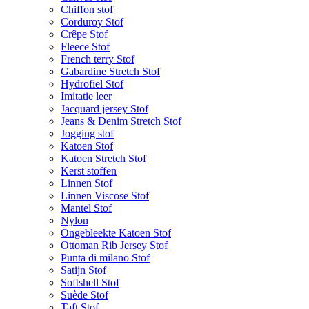
Chiffon stof
Corduroy Stof
Crêpe Stof
Fleece Stof
French terry Stof
Gabardine Stretch Stof
Hydrofiel Stof
Imitatie leer
Jacquard jersey Stof
Jeans & Denim Stretch Stof
Jogging stof
Katoen Stof
Katoen Stretch Stof
Kerst stoffen
Linnen Stof
Linnen Viscose Stof
Mantel Stof
Nylon
Ongebleekte Katoen Stof
Ottoman Rib Jersey Stof
Punta di milano Stof
Satijn Stof
Softshell Stof
Suède Stof
Taft Stof