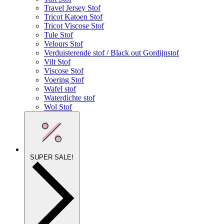
Travel Jersey Stof
Tricot Katoen Stof
Tricot Viscose Stof
Tule Stof
Velours Stof
Verduisterende stof / Black out Gordijnstof
Vilt Stof
Viscose Stof
Voering Stof
Wafel stof
Waterdichte stof
Wol Stof
SUPER SALE!