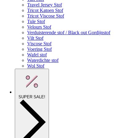
Travel Jersey Stof
Tricot Katoen Stof
Tricot Viscose Stof
Tule Stof
Velours Stof
Verduisterende stof / Black out Gordijnstof
Vilt Stof
Viscose Stof
Voering Stof
Wafel stof
Waterdichte stof
Wol Stof
SUPER SALE!