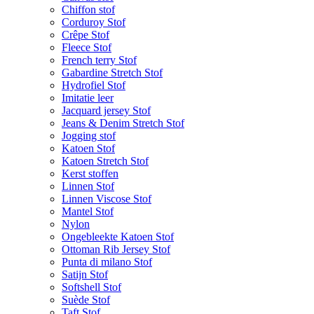
Chiffon stof
Corduroy Stof
Crêpe Stof
Fleece Stof
French terry Stof
Gabardine Stretch Stof
Hydrofiel Stof
Imitatie leer
Jacquard jersey Stof
Jeans & Denim Stretch Stof
Jogging stof
Katoen Stof
Katoen Stretch Stof
Kerst stoffen
Linnen Stof
Linnen Viscose Stof
Mantel Stof
Nylon
Ongebleekte Katoen Stof
Ottoman Rib Jersey Stof
Punta di milano Stof
Satijn Stof
Softshell Stof
Suède Stof
Taft Stof