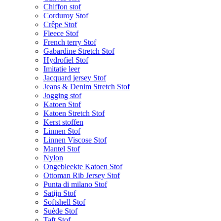
Chiffon stof
Corduroy Stof
Crêpe Stof
Fleece Stof
French terry Stof
Gabardine Stretch Stof
Hydrofiel Stof
Imitatie leer
Jacquard jersey Stof
Jeans & Denim Stretch Stof
Jogging stof
Katoen Stof
Katoen Stretch Stof
Kerst stoffen
Linnen Stof
Linnen Viscose Stof
Mantel Stof
Nylon
Ongebleekte Katoen Stof
Ottoman Rib Jersey Stof
Punta di milano Stof
Satijn Stof
Softshell Stof
Suède Stof
Taft Stof