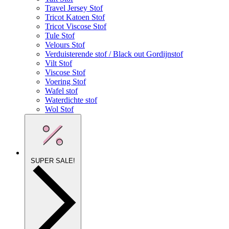
Travel Jersey Stof
Tricot Katoen Stof
Tricot Viscose Stof
Tule Stof
Velours Stof
Verduisterende stof / Black out Gordijnstof
Vilt Stof
Viscose Stof
Voering Stof
Wafel stof
Waterdichte stof
Wol Stof
SUPER SALE!