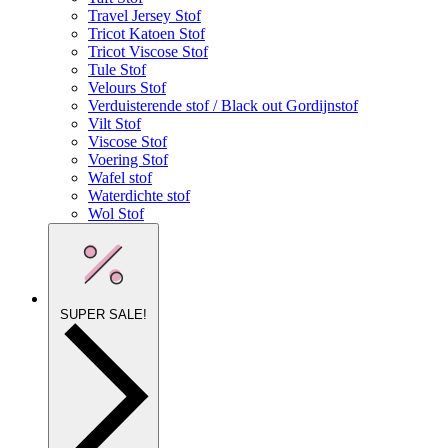
Travel Jersey Stof
Tricot Katoen Stof
Tricot Viscose Stof
Tule Stof
Velours Stof
Verduisterende stof / Black out Gordijnstof
Vilt Stof
Viscose Stof
Voering Stof
Wafel stof
Waterdichte stof
Wol Stof
SUPER SALE!