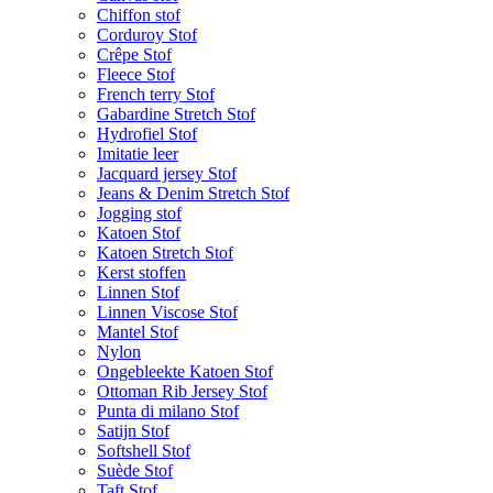
Chiffon stof
Corduroy Stof
Crêpe Stof
Fleece Stof
French terry Stof
Gabardine Stretch Stof
Hydrofiel Stof
Imitatie leer
Jacquard jersey Stof
Jeans & Denim Stretch Stof
Jogging stof
Katoen Stof
Katoen Stretch Stof
Kerst stoffen
Linnen Stof
Linnen Viscose Stof
Mantel Stof
Nylon
Ongebleekte Katoen Stof
Ottoman Rib Jersey Stof
Punta di milano Stof
Satijn Stof
Softshell Stof
Suède Stof
Taft Stof