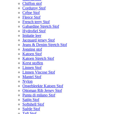
Chiffon stof
Corduroy Stof
Crêpe Stof
Fleece Stof
French terry Stof
Gabardine Stretch Stof
Hydrofiel Stof
Imitatie leer
Jacquard jersey Stof
Jeans & Denim Stretch Stof
Jogging stof
Katoen Stof
Katoen Stretch Stof
Kerst stoffen
Linnen Stof
Linnen Viscose Stof
Mantel Stof
Nylon
Ongebleekte Katoen Stof
Ottoman Rib Jersey Stof
Punta di milano Stof
Satijn Stof
Softshell Stof
Suède Stof
Taft Stof