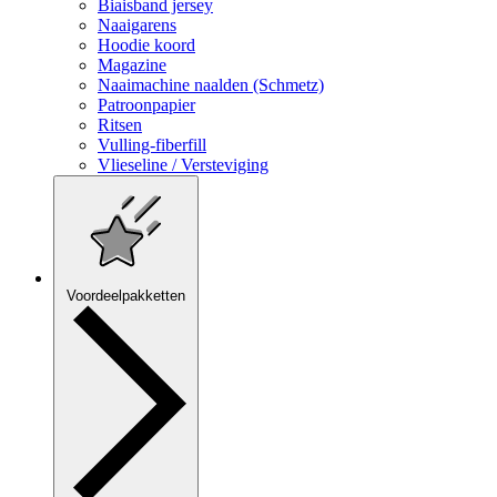
Biaisband jersey
Naaigarens
Hoodie koord
Magazine
Naaimachine naalden (Schmetz)
Patroonpapier
Ritsen
Vulling-fiberfill
Vlieseline / Versteviging
Voordeelpakketten