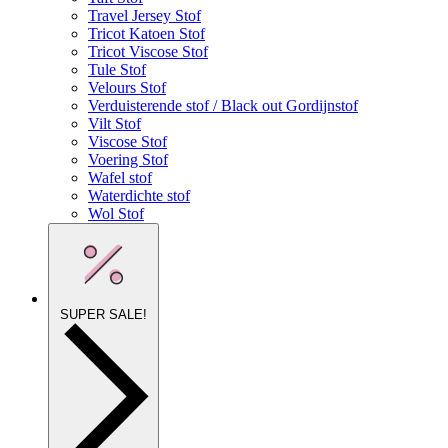
Travel Jersey Stof
Tricot Katoen Stof
Tricot Viscose Stof
Tule Stof
Velours Stof
Verduisterende stof / Black out Gordijnstof
Vilt Stof
Viscose Stof
Voering Stof
Wafel stof
Waterdichte stof
Wol Stof
SUPER SALE!