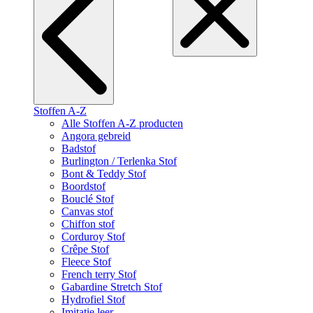
Stoffen A-Z
Alle Stoffen A-Z producten
Angora gebreid
Badstof
Burlington / Terlenka Stof
Bont & Teddy Stof
Boordstof
Bouclé Stof
Canvas stof
Chiffon stof
Corduroy Stof
Crêpe Stof
Fleece Stof
French terry Stof
Gabardine Stretch Stof
Hydrofiel Stof
Imitatie leer