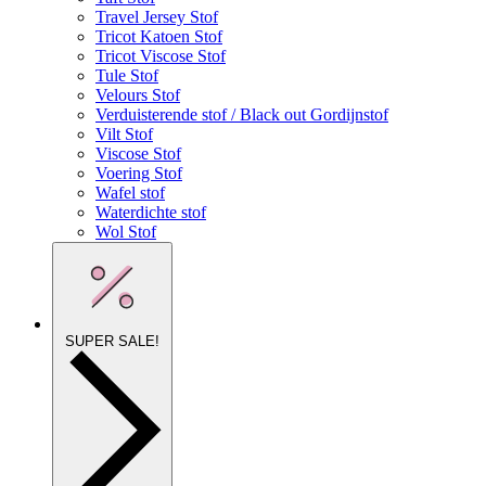
Travel Jersey Stof
Tricot Katoen Stof
Tricot Viscose Stof
Tule Stof
Velours Stof
Verduisterende stof / Black out Gordijnstof
Vilt Stof
Viscose Stof
Voering Stof
Wafel stof
Waterdichte stof
Wol Stof
SUPER SALE!