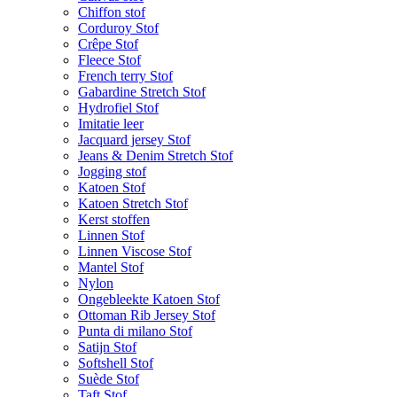
Chiffon stof
Corduroy Stof
Crêpe Stof
Fleece Stof
French terry Stof
Gabardine Stretch Stof
Hydrofiel Stof
Imitatie leer
Jacquard jersey Stof
Jeans & Denim Stretch Stof
Jogging stof
Katoen Stof
Katoen Stretch Stof
Kerst stoffen
Linnen Stof
Linnen Viscose Stof
Mantel Stof
Nylon
Ongebleekte Katoen Stof
Ottoman Rib Jersey Stof
Punta di milano Stof
Satijn Stof
Softshell Stof
Suède Stof
Taft Stof