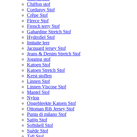
Chiffon stof
Corduroy Stof
Crêpe Stof
Fleece Stof
French terry Stof
Gabardine Stretch Stof
Hydrofiel Stof
Imitatie leer
Jacquard jersey Stof
Jeans & Denim Stretch Stof
Jogging stof
Katoen Stof
Katoen Stretch Stof
Kerst stoffen
Linnen Stof
Linnen Viscose Stof
Mantel Stof
Nylon
Ongebleekte Katoen Stof
Ottoman Rib Jersey Stof
Punta di milano Stof
Satijn Stof
Softshell Stof
Suède Stof
Taft Stof