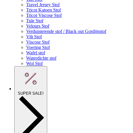
Travel Jersey Stof
Tricot Katoen Stof
Tricot Viscose Stof
Tule Stof
Velours Stof
Verduisterende stof / Black out Gordijnstof
Vilt Stof
Viscose Stof
Voering Stof
Wafel stof
Waterdichte stof
Wol Stof
SUPER SALE!