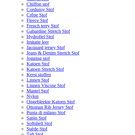
Chiffon stof
Corduroy Stof
Crêpe Stof
Fleece Stof
French terry Stof
Gabardine Stretch Stof
Hydrofiel Stof
Imitatie leer
Jacquard jersey Stof
Jeans & Denim Stretch Stof
Jogging stof
Katoen Stof
Katoen Stretch Stof
Kerst stoffen
Linnen Stof
Linnen Viscose Stof
Mantel Stof
Nylon
Ongebleekte Katoen Stof
Ottoman Rib Jersey Stof
Punta di milano Stof
Satijn Stof
Softshell Stof
Suède Stof
Taft Stof