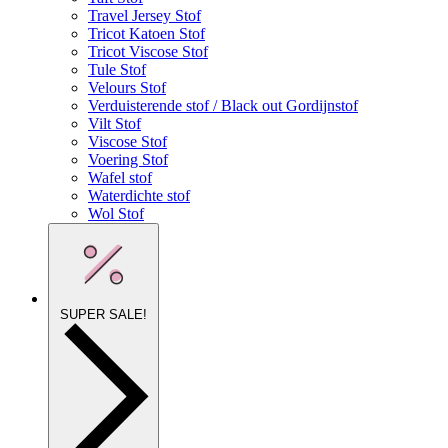
Travel Jersey Stof
Tricot Katoen Stof
Tricot Viscose Stof
Tule Stof
Velours Stof
Verduisterende stof / Black out Gordijnstof
Vilt Stof
Viscose Stof
Voering Stof
Wafel stof
Waterdichte stof
Wol Stof
SUPER SALE!