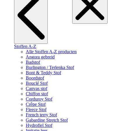
Stoffen A-Z
Alle Stoffen A-Z producten
Angora gebreid
Badstof
Burlington / Terlenka Stof
Bont & Teddy Stof
Boordstof
Bouclé Stof
Canvas stof
Chiffon stof
Corduroy Stof
Crêpe Stof
Fleece Stof
French terry Stof
Gabardine Stretch Stof
Hydrofiel Stof
Imitatie leer