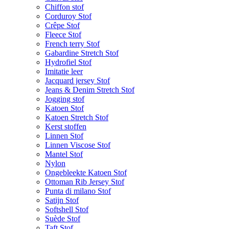
Chiffon stof
Corduroy Stof
Crêpe Stof
Fleece Stof
French terry Stof
Gabardine Stretch Stof
Hydrofiel Stof
Imitatie leer
Jacquard jersey Stof
Jeans & Denim Stretch Stof
Jogging stof
Katoen Stof
Katoen Stretch Stof
Kerst stoffen
Linnen Stof
Linnen Viscose Stof
Mantel Stof
Nylon
Ongebleekte Katoen Stof
Ottoman Rib Jersey Stof
Punta di milano Stof
Satijn Stof
Softshell Stof
Suède Stof
Taft Stof