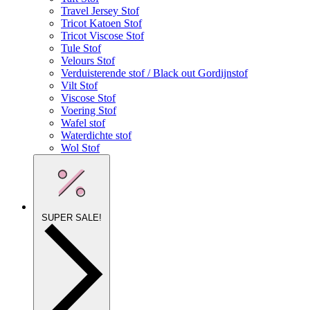
Travel Jersey Stof
Tricot Katoen Stof
Tricot Viscose Stof
Tule Stof
Velours Stof
Verduisterende stof / Black out Gordijnstof
Vilt Stof
Viscose Stof
Voering Stof
Wafel stof
Waterdichte stof
Wol Stof
SUPER SALE!