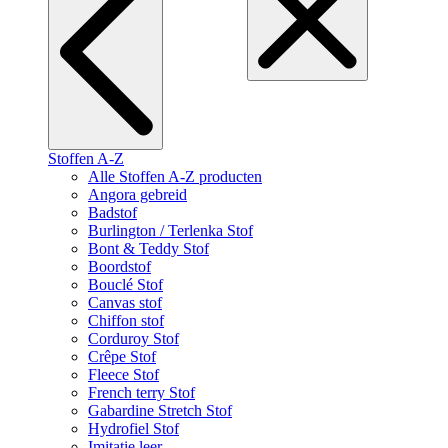
Stoffen A-Z
Alle Stoffen A-Z producten
Angora gebreid
Badstof
Burlington / Terlenka Stof
Bont & Teddy Stof
Boordstof
Bouclé Stof
Canvas stof
Chiffon stof
Corduroy Stof
Crêpe Stof
Fleece Stof
French terry Stof
Gabardine Stretch Stof
Hydrofiel Stof
Imitatie leer