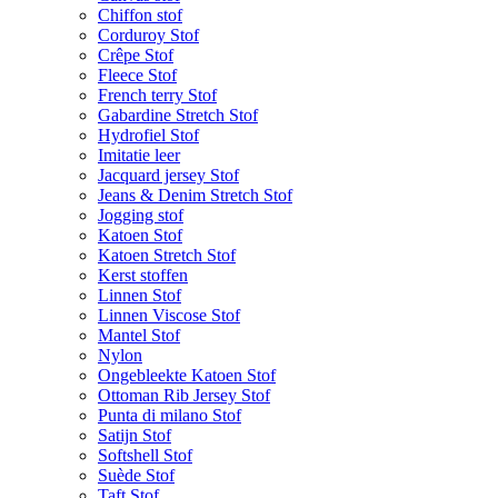
Chiffon stof
Corduroy Stof
Crêpe Stof
Fleece Stof
French terry Stof
Gabardine Stretch Stof
Hydrofiel Stof
Imitatie leer
Jacquard jersey Stof
Jeans & Denim Stretch Stof
Jogging stof
Katoen Stof
Katoen Stretch Stof
Kerst stoffen
Linnen Stof
Linnen Viscose Stof
Mantel Stof
Nylon
Ongebleekte Katoen Stof
Ottoman Rib Jersey Stof
Punta di milano Stof
Satijn Stof
Softshell Stof
Suède Stof
Taft Stof