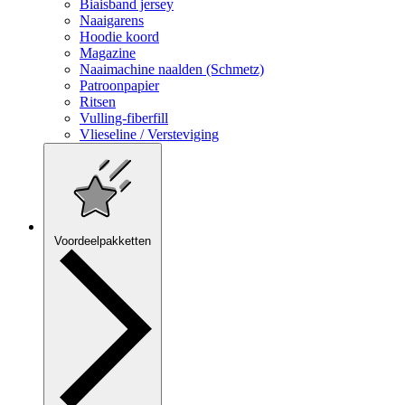
Biaisband jersey
Naaigarens
Hoodie koord
Magazine
Naaimachine naalden (Schmetz)
Patroonpapier
Ritsen
Vulling-fiberfill
Vlieseline / Versteviging
Voordeelpakketten