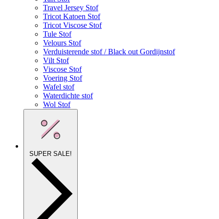
Travel Jersey Stof
Tricot Katoen Stof
Tricot Viscose Stof
Tule Stof
Velours Stof
Verduisterende stof / Black out Gordijnstof
Vilt Stof
Viscose Stof
Voering Stof
Wafel stof
Waterdichte stof
Wol Stof
SUPER SALE!