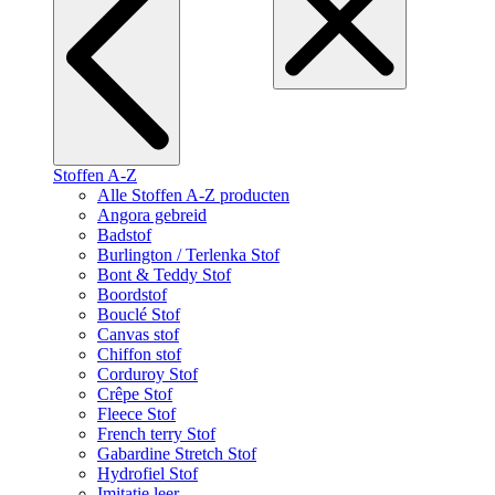
Stoffen A-Z
Alle Stoffen A-Z producten
Angora gebreid
Badstof
Burlington / Terlenka Stof
Bont & Teddy Stof
Boordstof
Bouclé Stof
Canvas stof
Chiffon stof
Corduroy Stof
Crêpe Stof
Fleece Stof
French terry Stof
Gabardine Stretch Stof
Hydrofiel Stof
Imitatie leer