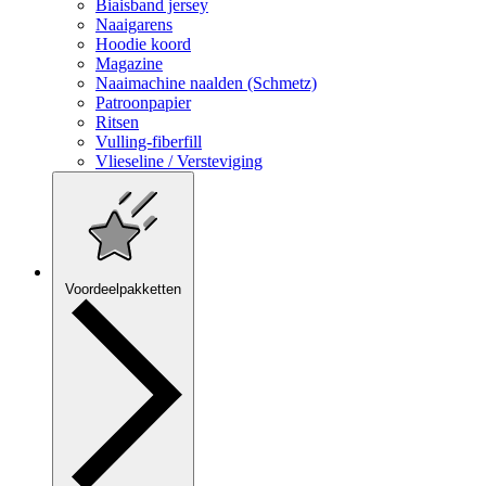
Biaisband jersey
Naaigarens
Hoodie koord
Magazine
Naaimachine naalden (Schmetz)
Patroonpapier
Ritsen
Vulling-fiberfill
Vlieseline / Versteviging
Voordeelpakketten