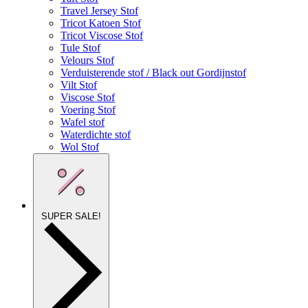
Travel Jersey Stof
Tricot Katoen Stof
Tricot Viscose Stof
Tule Stof
Velours Stof
Verduisterende stof / Black out Gordijnstof
Vilt Stof
Viscose Stof
Voering Stof
Wafel stof
Waterdichte stof
Wol Stof
SUPER SALE!