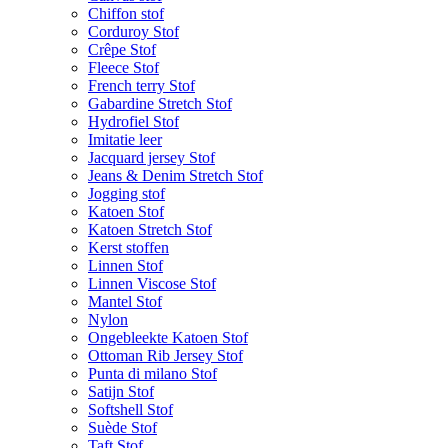
Chiffon stof
Corduroy Stof
Crêpe Stof
Fleece Stof
French terry Stof
Gabardine Stretch Stof
Hydrofiel Stof
Imitatie leer
Jacquard jersey Stof
Jeans & Denim Stretch Stof
Jogging stof
Katoen Stof
Katoen Stretch Stof
Kerst stoffen
Linnen Stof
Linnen Viscose Stof
Mantel Stof
Nylon
Ongebleekte Katoen Stof
Ottoman Rib Jersey Stof
Punta di milano Stof
Satijn Stof
Softshell Stof
Suède Stof
Taft Stof