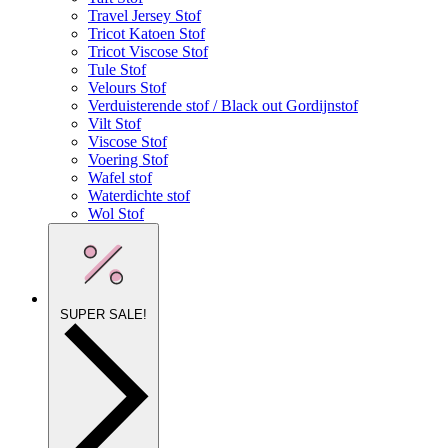
Travel Jersey Stof
Tricot Katoen Stof
Tricot Viscose Stof
Tule Stof
Velours Stof
Verduisterende stof / Black out Gordijnstof
Vilt Stof
Viscose Stof
Voering Stof
Wafel stof
Waterdichte stof
Wol Stof
SUPER SALE!