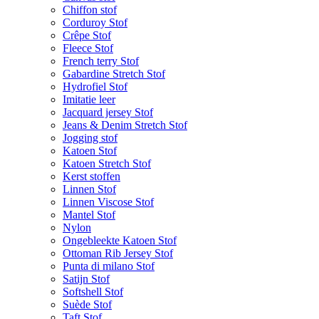
Chiffon stof
Corduroy Stof
Crêpe Stof
Fleece Stof
French terry Stof
Gabardine Stretch Stof
Hydrofiel Stof
Imitatie leer
Jacquard jersey Stof
Jeans & Denim Stretch Stof
Jogging stof
Katoen Stof
Katoen Stretch Stof
Kerst stoffen
Linnen Stof
Linnen Viscose Stof
Mantel Stof
Nylon
Ongebleekte Katoen Stof
Ottoman Rib Jersey Stof
Punta di milano Stof
Satijn Stof
Softshell Stof
Suède Stof
Taft Stof