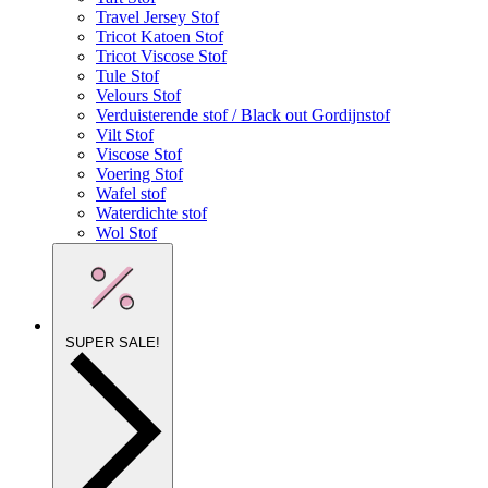
Travel Jersey Stof
Tricot Katoen Stof
Tricot Viscose Stof
Tule Stof
Velours Stof
Verduisterende stof / Black out Gordijnstof
Vilt Stof
Viscose Stof
Voering Stof
Wafel stof
Waterdichte stof
Wol Stof
SUPER SALE!