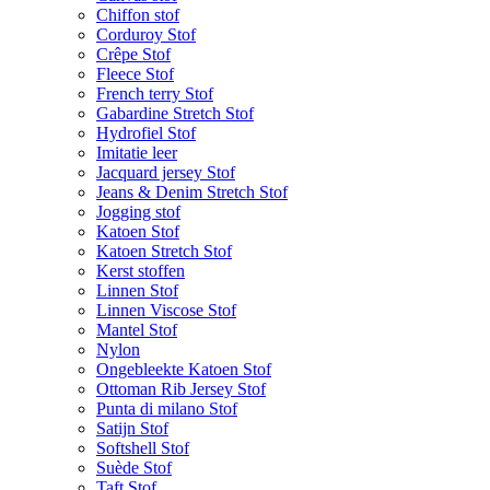
Chiffon stof
Corduroy Stof
Crêpe Stof
Fleece Stof
French terry Stof
Gabardine Stretch Stof
Hydrofiel Stof
Imitatie leer
Jacquard jersey Stof
Jeans & Denim Stretch Stof
Jogging stof
Katoen Stof
Katoen Stretch Stof
Kerst stoffen
Linnen Stof
Linnen Viscose Stof
Mantel Stof
Nylon
Ongebleekte Katoen Stof
Ottoman Rib Jersey Stof
Punta di milano Stof
Satijn Stof
Softshell Stof
Suède Stof
Taft Stof