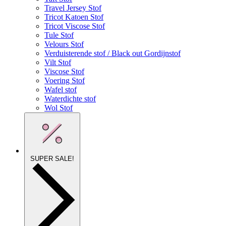
Travel Jersey Stof
Tricot Katoen Stof
Tricot Viscose Stof
Tule Stof
Velours Stof
Verduisterende stof / Black out Gordijnstof
Vilt Stof
Viscose Stof
Voering Stof
Wafel stof
Waterdichte stof
Wol Stof
SUPER SALE!