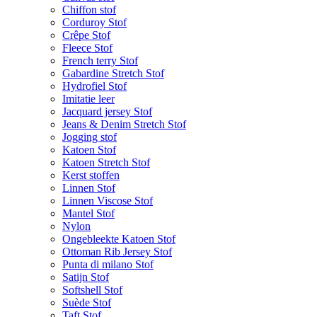
Chiffon stof
Corduroy Stof
Crêpe Stof
Fleece Stof
French terry Stof
Gabardine Stretch Stof
Hydrofiel Stof
Imitatie leer
Jacquard jersey Stof
Jeans & Denim Stretch Stof
Jogging stof
Katoen Stof
Katoen Stretch Stof
Kerst stoffen
Linnen Stof
Linnen Viscose Stof
Mantel Stof
Nylon
Ongebleekte Katoen Stof
Ottoman Rib Jersey Stof
Punta di milano Stof
Satijn Stof
Softshell Stof
Suède Stof
Taft Stof