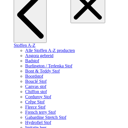
Stoffen A-Z
Alle Stoffen A-Z producten
Angora gebreid
Badstof
Burlington / Terlenka Stof
Bont & Teddy Stof
Boordstof
Bouclé Stof
Canvas stof
Chiffon stof
Corduroy Stof
Crêpe Stof
Fleece Stof
French terry Stof
Gabardine Stretch Stof
Hydrofiel Stof
Imitatie leer