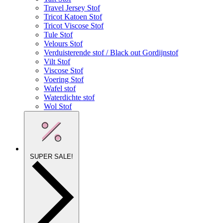
Travel Jersey Stof
Tricot Katoen Stof
Tricot Viscose Stof
Tule Stof
Velours Stof
Verduisterende stof / Black out Gordijnstof
Vilt Stof
Viscose Stof
Voering Stof
Wafel stof
Waterdichte stof
Wol Stof
SUPER SALE!