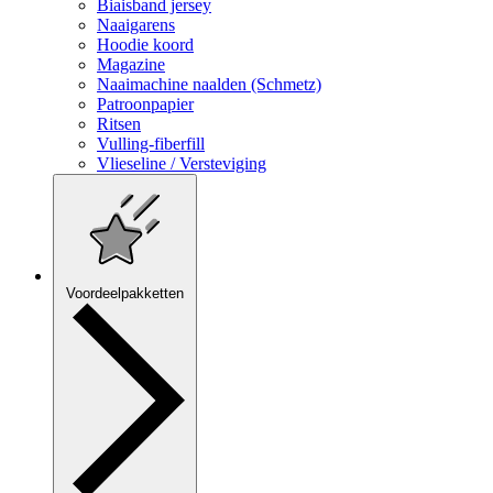
Biaisband jersey
Naaigarens
Hoodie koord
Magazine
Naaimachine naalden (Schmetz)
Patroonpapier
Ritsen
Vulling-fiberfill
Vlieseline / Versteviging
Voordeelpakketten