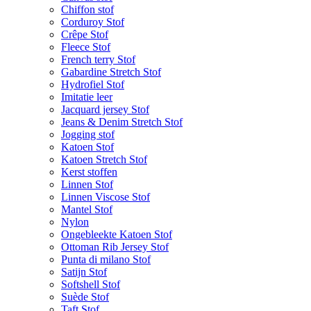
Chiffon stof
Corduroy Stof
Crêpe Stof
Fleece Stof
French terry Stof
Gabardine Stretch Stof
Hydrofiel Stof
Imitatie leer
Jacquard jersey Stof
Jeans & Denim Stretch Stof
Jogging stof
Katoen Stof
Katoen Stretch Stof
Kerst stoffen
Linnen Stof
Linnen Viscose Stof
Mantel Stof
Nylon
Ongebleekte Katoen Stof
Ottoman Rib Jersey Stof
Punta di milano Stof
Satijn Stof
Softshell Stof
Suède Stof
Taft Stof