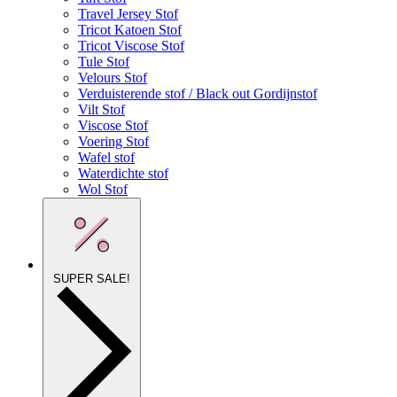
Travel Jersey Stof
Tricot Katoen Stof
Tricot Viscose Stof
Tule Stof
Velours Stof
Verduisterende stof / Black out Gordijnstof
Vilt Stof
Viscose Stof
Voering Stof
Wafel stof
Waterdichte stof
Wol Stof
SUPER SALE!