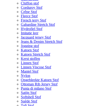
Chiffon stof
Corduroy Stof
Crêpe Stof
Fleece Stof
French terry Stof
Gabardine Stretch Stof
Hydrofiel Stof
Imitatie leer
Jacquard jersey Stof
Jeans & Denim Stretch Stof
Jogging stof
Katoen Stof
Katoen Stretch Stof
Kerst stoffen
Linnen Stof
Linnen Viscose Stof
Mantel Stof
Nylon
Ongebleekte Katoen Stof
Ottoman Rib Jersey Stof
Punta di milano Stof
Satijn Stof
Softshell Stof
Suède Stof
Taft Stof