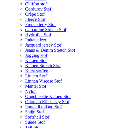
Chiffon stof
Corduroy Stof
Crêpe Stof
Fleece Stof
French terry Stof
Gabardine Stretch Stof
Hydrofiel Stof
Imitatie leer
Jacquard jersey Stof
Jeans & Denim Stretch Stof
Jogging stof
Katoen Stof
Katoen Stretch Stof
Kerst stoffen
Linnen Stof
Linnen Viscose Stof
Mantel Stof
Nylon
Ongebleekte Katoen Stof
Ottoman Rib Jersey Stof
Punta di milano Stof
Satijn Stof
Softshell Stof
Suède Stof
Taft Stof