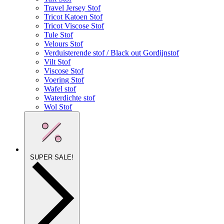
Travel Jersey Stof
Tricot Katoen Stof
Tricot Viscose Stof
Tule Stof
Velours Stof
Verduisterende stof / Black out Gordijnstof
Vilt Stof
Viscose Stof
Voering Stof
Wafel stof
Waterdichte stof
Wol Stof
SUPER SALE!