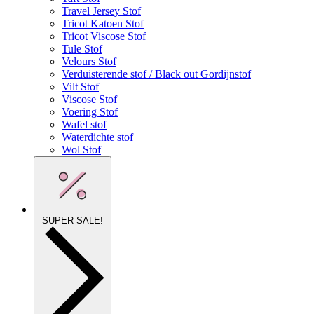
Travel Jersey Stof
Tricot Katoen Stof
Tricot Viscose Stof
Tule Stof
Velours Stof
Verduisterende stof / Black out Gordijnstof
Vilt Stof
Viscose Stof
Voering Stof
Wafel stof
Waterdichte stof
Wol Stof
SUPER SALE!