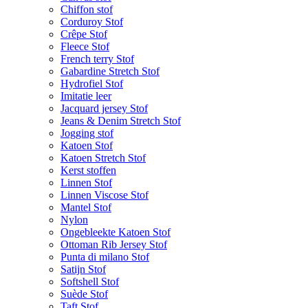
Chiffon stof
Corduroy Stof
Crêpe Stof
Fleece Stof
French terry Stof
Gabardine Stretch Stof
Hydrofiel Stof
Imitatie leer
Jacquard jersey Stof
Jeans & Denim Stretch Stof
Jogging stof
Katoen Stof
Katoen Stretch Stof
Kerst stoffen
Linnen Stof
Linnen Viscose Stof
Mantel Stof
Nylon
Ongebleekte Katoen Stof
Ottoman Rib Jersey Stof
Punta di milano Stof
Satijn Stof
Softshell Stof
Suède Stof
Taft Stof