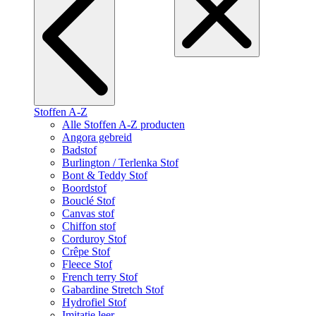
Stoffen A-Z
Alle Stoffen A-Z producten
Angora gebreid
Badstof
Burlington / Terlenka Stof
Bont & Teddy Stof
Boordstof
Bouclé Stof
Canvas stof
Chiffon stof
Corduroy Stof
Crêpe Stof
Fleece Stof
French terry Stof
Gabardine Stretch Stof
Hydrofiel Stof
Imitatie leer