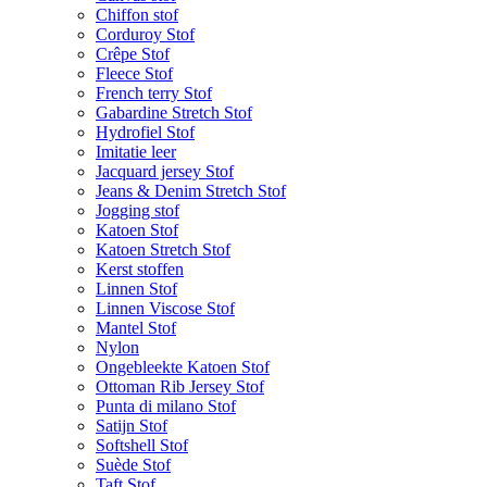
Chiffon stof
Corduroy Stof
Crêpe Stof
Fleece Stof
French terry Stof
Gabardine Stretch Stof
Hydrofiel Stof
Imitatie leer
Jacquard jersey Stof
Jeans & Denim Stretch Stof
Jogging stof
Katoen Stof
Katoen Stretch Stof
Kerst stoffen
Linnen Stof
Linnen Viscose Stof
Mantel Stof
Nylon
Ongebleekte Katoen Stof
Ottoman Rib Jersey Stof
Punta di milano Stof
Satijn Stof
Softshell Stof
Suède Stof
Taft Stof