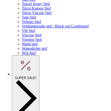
Travel Jersey Stof
Tricot Katoen Stof
Tricot Viscose Stof
Tule Stof
Velours Stof
Verduisterende stof / Black out Gordijnstof
Vilt Stof
Viscose Stof
Voering Stof
Wafel stof
Waterdichte stof
Wol Stof
SUPER SALE!