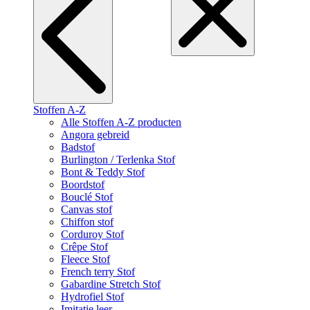
Stoffen A-Z
Alle Stoffen A-Z producten
Angora gebreid
Badstof
Burlington / Terlenka Stof
Bont & Teddy Stof
Boordstof
Bouclé Stof
Canvas stof
Chiffon stof
Corduroy Stof
Crêpe Stof
Fleece Stof
French terry Stof
Gabardine Stretch Stof
Hydrofiel Stof
Imitatie leer