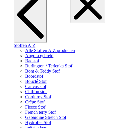
Stoffen A-Z
Alle Stoffen A-Z producten
Angora gebreid
Badstof
Burlington / Terlenka Stof
Bont & Teddy Stof
Boordstof
Bouclé Stof
Canvas stof
Chiffon stof
Corduroy Stof
Crêpe Stof
Fleece Stof
French terry Stof
Gabardine Stretch Stof
Hydrofiel Stof
Imitatie leer