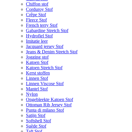
Chiffon stof
Corduroy Stof
Crêpe Stof
Fleece Stof
French terry Stof
Gabardine Stretch Stof
Hydrofiel Stof
Imitatie leer
Jacquard jersey Stof
Jeans & Denim Stretch Stof
Jogging stof
Katoen Stof
Katoen Stretch Stof
Kerst stoffen
Linnen Stof
Linnen Viscose Stof
Mantel Stof
Nylon
Ongebleekte Katoen Stof
Ottoman Rib Jersey Stof
Punta di milano Stof
Satijn Stof
Softshell Stof
Suède Stof
Taft Stof