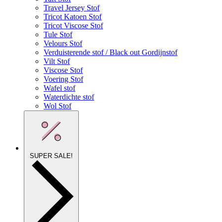
Travel Jersey Stof
Tricot Katoen Stof
Tricot Viscose Stof
Tule Stof
Velours Stof
Verduisterende stof / Black out Gordijnstof
Vilt Stof
Viscose Stof
Voering Stof
Wafel stof
Waterdichte stof
Wol Stof
SUPER SALE!