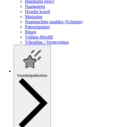
Biaisband jersey
Naaigarens
Hoodie koord
Magazine
Naaimachine naalden (Schmetz)
Patroonpapier
Ritsen
Vulling-fiberfill
Vlieseline / Versteviging
Voordeelpakketten