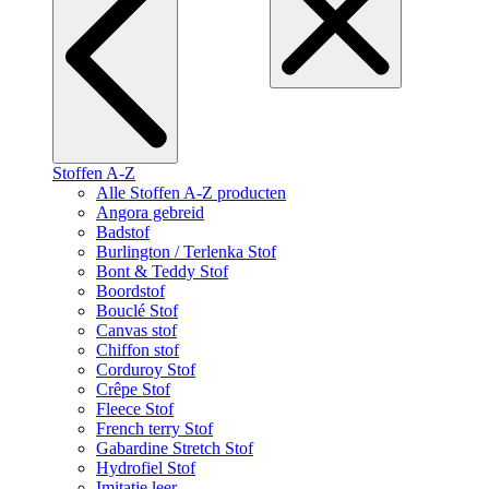
Stoffen A-Z
Alle Stoffen A-Z producten
Angora gebreid
Badstof
Burlington / Terlenka Stof
Bont & Teddy Stof
Boordstof
Bouclé Stof
Canvas stof
Chiffon stof
Corduroy Stof
Crêpe Stof
Fleece Stof
French terry Stof
Gabardine Stretch Stof
Hydrofiel Stof
Imitatie leer