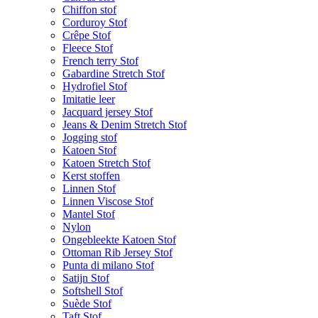
Chiffon stof
Corduroy Stof
Crêpe Stof
Fleece Stof
French terry Stof
Gabardine Stretch Stof
Hydrofiel Stof
Imitatie leer
Jacquard jersey Stof
Jeans & Denim Stretch Stof
Jogging stof
Katoen Stof
Katoen Stretch Stof
Kerst stoffen
Linnen Stof
Linnen Viscose Stof
Mantel Stof
Nylon
Ongebleekte Katoen Stof
Ottoman Rib Jersey Stof
Punta di milano Stof
Satijn Stof
Softshell Stof
Suède Stof
Taft Stof