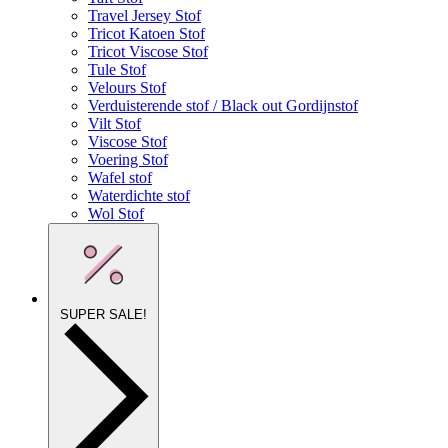
Travel Jersey Stof
Tricot Katoen Stof
Tricot Viscose Stof
Tule Stof
Velours Stof
Verduisterende stof / Black out Gordijnstof
Vilt Stof
Viscose Stof
Voering Stof
Wafel stof
Waterdichte stof
Wol Stof
SUPER SALE!