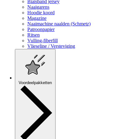
Biaisband jersey
Naaigarens
Hoodie koord
Magazine
Naaimachine naalden (Schmetz)
Patroonpapier
Ritsen
Vulling-fiberfill
Vlieseline / Versteviging
Voordeelpakketten