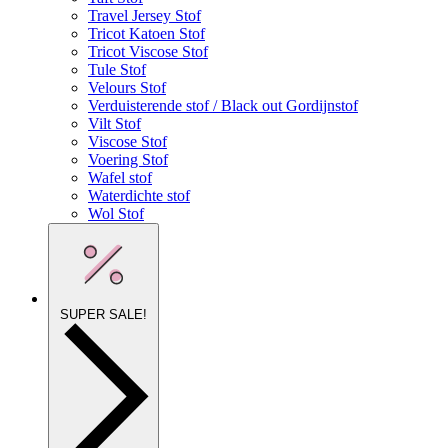
Travel Jersey Stof
Tricot Katoen Stof
Tricot Viscose Stof
Tule Stof
Velours Stof
Verduisterende stof / Black out Gordijnstof
Vilt Stof
Viscose Stof
Voering Stof
Wafel stof
Waterdichte stof
Wol Stof
SUPER SALE!