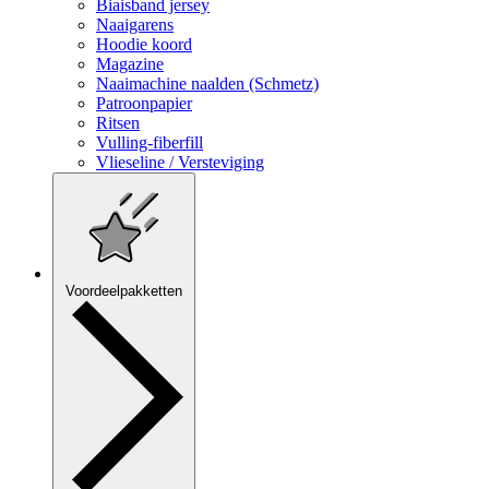
Biaisband jersey
Naaigarens
Hoodie koord
Magazine
Naaimachine naalden (Schmetz)
Patroonpapier
Ritsen
Vulling-fiberfill
Vlieseline / Versteviging
Voordeelpakketten