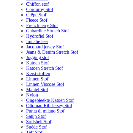
Chiffon stof
Corduroy Stof
Crêpe Stof
Fleece Stof
French terry Stof
Gabardine Stretch Stof
Hydrofiel Stof
Imitatie leer
Jacquard jersey Stof
Jeans & Denim Stretch Stof
Jogging stof
Katoen Stof
Katoen Stretch Stof
Kerst stoffen
Linnen Stof
Linnen Viscose Stof
Mantel Stof
Nylon
Ongebleekte Katoen Stof
Ottoman Rib Jersey Stof
Punta di milano Stof
Satijn Stof
Softshell Stof
Suède Stof
Taft Stof